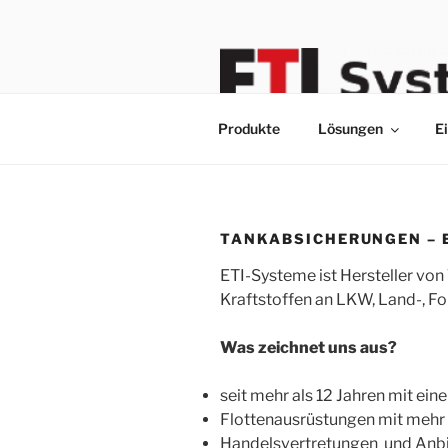
Zum
Inhalt
springen
Produkte
Lösungen
E
TANKABSICHERUNGEN – 
ETI-Systeme ist Hersteller v
Kraftstoffen an LKW, Land-, F
Was zeichnet uns aus?
seit mehr als 12 Jahren mit ei
Flottenausrüstungen mit mehr 
Handelsvertretungen und Anbi