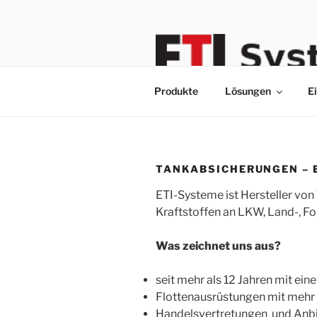
Zum
Inhalt
springen
Produkte
Lösungen
E
TANKABSICHERUNGEN – 
ETI-Systeme ist Hersteller v
Kraftstoffen an LKW, Land-, F
Was zeichnet uns aus?
seit mehr als 12 Jahren mit ei
Flottenausrüstungen mit mehr 
Handelsvertretungen und Anbi