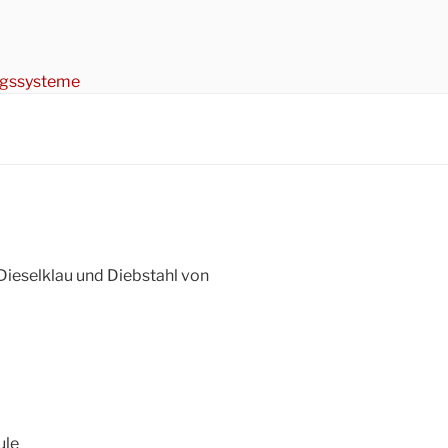
ngssysteme
ieselklau und Diebstahl von
ule