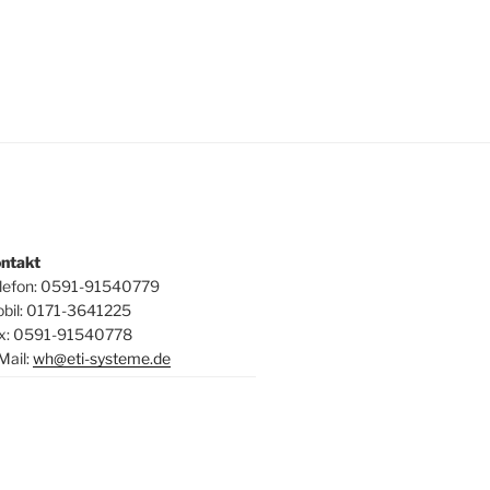
ntakt
lefon: 0591-91540779
bil: 0171-3641225
x: 0591-91540778
Mail:
wh@eti-systeme.de