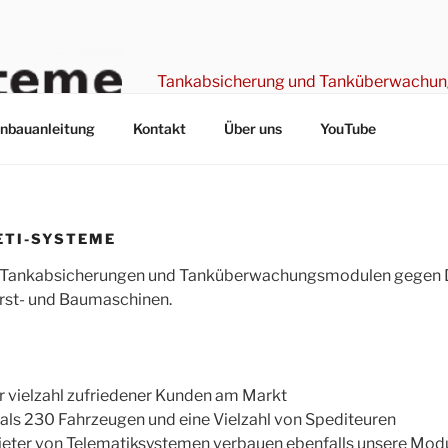
Tankabsicherung und Tanküberwachu
inbauanleitung
Kontakt
Über uns
YouTube
ETI-SYSTEME
on Tankabsicherungen und Tanküberwachungsmodulen gegen D
orst- und Baumaschinen.
ner vielzahl zufriedener Kunden am Markt
als 230 Fahrzeugen und eine Vielzahl von Spediteuren
eter von Telematiksystemen verbauen ebenfalls unsere Mod